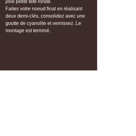
jolie petite tête ronde.
Faites votre noeud final en réalisant 
deux demi-clés, consolidez avec une 
goutte de cyanolite et vernissez. Le 
montage est terminé.
Il s'agit ici d'un montage sur un 
hameçon de 20 qui reste assez délicat. 