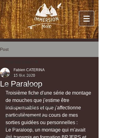
Post
Tous les posts
Fabien CATERINA
Tous les posts
15 févr. 2020
Le Paraloop
Voyages et séjours
Troisième fiche d'une série de montage 
Techniques de pêche
de mouches que j'estime être 
Sorties et stages de pêche
indispensables et que j'affectionne 
particulièrement au cours de mes 
Montage de mouche
sorties guidées ou personnelles : 
Évènementiel et partenariat
Le Paraloop, un montage qui m'avait 
été transmis en formation BPJEPS et 
Autres