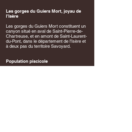
Les gorges du Guiers Mort, joyau de
l'Isère
Les gorges du Guiers Mort constituent un
canyon situé en aval de Saint-Pierre-de-
Chartreuse, et en amont de Saint-Laurent-
du-Pont, dans le département de l'Isère et
à deux pas du territoire Savoyard.
Population piscicole
Truite Fario sauvage des sources
jusque dans les gorges.
Ombre commun
en plaine, à l'aval de Saint-Laurent-du-
Pont.
Le vairon, le chabot et la loche
franche colonisent aussi le parcours.