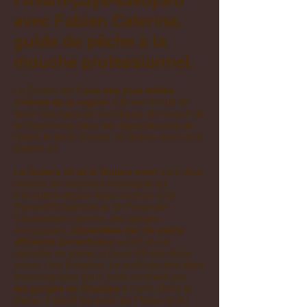
l'Avant-pays-savoyard
avec Fabien Caterina,
guide de pêche à la
mouche professionnel.
Le Guiers est
l'une des plus belles
rivières de la région
. Elle est le fruit de
deux résurgences karstiques du massif de
la Chartreuse dans les départements de
l'Isère et de la Savoie : le Guiers mort et le
Guiers vif.
Le Guiers vif et le Guiers mort
sont deux
rivières de moyenne montagne qui
s'écoulent depuis leurs sources à St-
Pierre-d'Entremont et St-Pierre-de-
Chartreuse à travers des gorges
encaissées,
alimentées par de petits
affluents torrentueux
avant de se
rejoindre en plaine, à l'aval d'Entre-deux-
guiers / les Echelles.
Le profil devient alors
beaucoup plus doux juste contrarié par
les gorges de Chailles
à l'aval. Dans la
plaine, il reçoit les eaux de l'Ainan et du