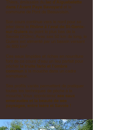
Thiers, émissaire du
lac d'Aiguebelette
dans l'Avant Pays Savoyard
et la
commune de Pont de Beauvoisin.
Son cours continue vers le nord pour se
jeter dans le
Rhône à l’aval de St-Genix-
sur-Guiers
au point le plus bas de la
Savoie (212m). Avec ses 50 km de long, le
Guiers est alimenté par un bassin versant
de 600 km².
Ces eaux limpides et riches en nourriture
font de ce cours d'eau un lieu parfait pour
pêcher
la truite fario et l'ombre
commun
à la mouche dans un cadre
somptueux.
Ses profils variés permettent de pratiquer
toutes les techniques de pêche à la
mouche. Vous apprécierez
ses eaux
emeraudes et la beauté de ses
paysages, entre Isère et Savoie !