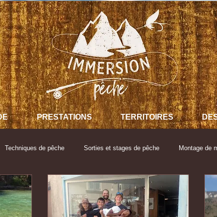
DE
PRESTATIONS
TERRITOIRES
DES
Techniques de pêche
Sorties et stages de pêche
Montage de 
es