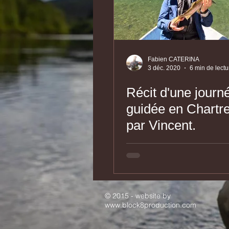
Fabien CATERINA
3 déc. 2020
6 min de lectu
Récit d'une journ
guidée en Chartr
par Vincent.
© 2015 - website by
www.block8production.com