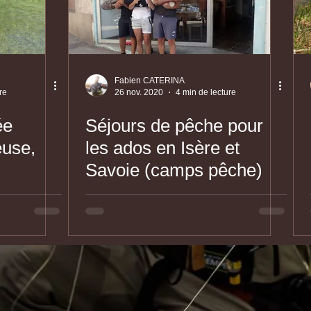
Fabien CATERINA
re
26 nov. 2020
4 min de lecture
ée
Séjours de pêche pour
euse,
les ados en Isère et
Savoie (camps pêche)