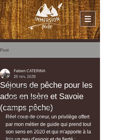
Post
Tous les posts
Fabien CATERINA
Tous les posts
26 nov. 2020
Séjours de pêche pour les
Voyages et séjours
ados en Isère et Savoie
Techniques de pêche
(camps pêche)
Sorties et stages de pêche
Réel coup de coeur, un privilège offert 
Montage de mouche
par mon métier de guide qui prend tout 
Évènementiel et partenariat
son sens en 2020 et qui m'apporte à la 
fois un peu d'espoir et de fierté : 
Autres