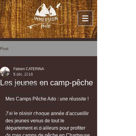
Post
Tous les posts
Fabien CATERINA
Tous les posts
5 déc. 2018
Les jeunes en camp-pêche
Voyages et séjours
Techniques de pêche
Mes Camps Pêche Ado : une réussite ! 
Sorties et stages de pêche
J'ai le plaisir chaque année d'accueillir 
Montage de mouche
des jeunes venus de tout le 
Évènementiel et partenariat
département et d'ailleurs pour profiter 
de mes camps de pêche en Chartreuse.
Autres