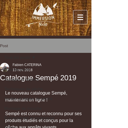
Post
Tous les posts
Fabien CATERINA
Tous les posts
13 nov. 2018
Catalogue Sempé 2019
Voyages et séjours
Techniques de pêche
Le nouveau catalogue Sempé, 
Sorties et stages de pêche
maintenant en ligne !
Montage de mouche
Sempé est connu et reconnu pour ses 
Évènementiel et partenariat
produits étudiés et conçus pour la 
pêche aux appâts vivants.
Autres